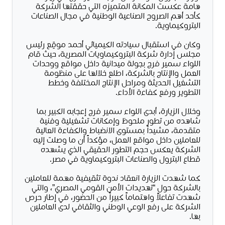
هامة عكست المكانة المتميزه التي حققتها الشركة
كأحد أهم الصروح الصناعية الوطنية في مجال الصناعات
البتروكيماوية.
وكان في استقبال سيادته الكيميائي أحمد موقِع رئيس
مجلس إدارة شركة البتروكيماويات المصرية، حيث قام
اللواء سمير فرج بجولة ميدانية داخل مواقع ووحدات
العمل والإنتاج بالشركة، اطلع خلالها على منظومة
التشغيل الحديثة ومراحل الإنتاج المختلفة وخطط
التطوير ورفع كفاءة الأداء.
وخلال الزيارة، أبدى اللواء سمير فرج إعجابه الكبير بما
شاهده من تطور ملحوظ وإمكانات تشغيلية وفنية
متقدمة، مشيداً بمستوى الانضباط والكفاءة العالية
للعاملين داخل مواقع العمل، مؤكداً أن ما وصلت إليه
الشركة يعكس حجم التطور الحقيقي الذي يشهده
قطاع البترول والصناعات البتروكيماوية في مصر.
كما شهدت الزيارة انعقاد ندوة تثقيفية مهمة للعاملين
بالشركة حول “تهديدات الأمن القومي المصري”، والتي
شهدت تفاعلاً واهتماماً كبيراً من الحضور، في إطار حرص
الشركة على رفع الوعي الوطني والثقافي لدى العاملين
بها.