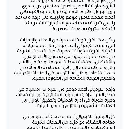
في إطار الجهود المستمرة لدعم وتطوير قطاع
البتروكيماويات المصري، أصدر المهندس كريم بدوي
وزير البترول والثروة المعدنية قرارًا بترقية
الكيميائي
أحمد محمد كامل موقع
وتثبيته
على درجة
مساعد
رئيس شركة سيدبك
، مع استمرار تكليفه رئيسًا
لشركة
البتروكيماويات المصرية.
ويأتي هذا القرار تتويجًا لمسيرة من العطاء والإنجازات
التي حققها الكيميائي أحمد موقع خلال فترة قيادته
لشركة البتروكيماويات المصرية، حيث شهدت الشركة
في عهده قفزات نوعية على مستوى الأداء الإنتاجي
والتشغيلي، وحققت معدلات نمو ملحوظة في الإنتاج
والجودة والسلامة، إلى جانب المساهمة الفعالة في
دعم الاقتصاد الوطني عبر التوسع في الصناعات التحويلية
وتعظيم القيمة المضافة من الموارد المحلية.
ويُعد الكيميائي أحمد موقع من القيادات المتميزة في
قطاع البترول، إذ يتمتع برؤية استراتيجية، وإدارة فعالة،
وخبرة طويلة في إدارة العمليات وتحقيق التوازن بين
الكفاءة التشغيلية والالتزام بالمعايير البيئية.
كل التوفيق للكيميائي أحمد محمد كامل موقع في
مهامه المقبلة، مع مزيد من النجاحات لشركة
البتروكيماويات المصرية في ظل قيادته الحكيمة.